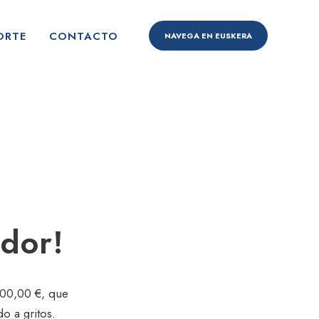
ORTE
CONTACTO
NAVEGA EN EUSKERA
ador!
000,00 €, que
do a gritos.